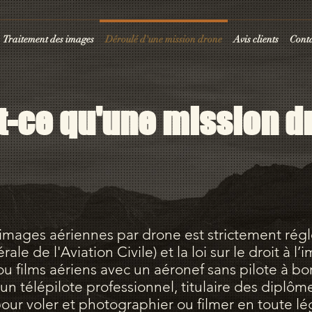
Traitement des images
Déroulé d'une mission drone
Avis clients
Cont
t-ce qu'une mission d
’images aériennes par drone est strictement rég
e de l'Aviation Civile) et la loi sur le droit à l’
u films aériens avec un aéronef sans pilote à bor
 un télépilote professionnel, titulaire des diplô
ur voler et photographier ou filmer en toute léga