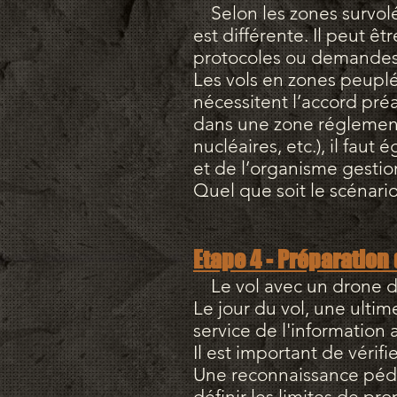
Selon les zones survolée
est différente. Il peut ê
protocoles ou demandes 
Les vols en zones peuplé
nécessitent l’accord préa
dans une zone réglementé
nucléaires, etc.), il f
et de l’organisme gestion
Quel que soit le scénari
Etape 4 - Préparation 
Le vol avec un drone d
Le jour du vol, une ultim
service de l'information 
Il est important de vérif
Une reconnaissance pédes
définir les limites de pro