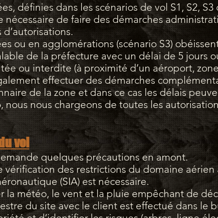
s, définies dans les scénarios de vol S1, S2, S3
tre nécessaire de faire des démarches administrati
d’autorisations.
es ou en agglomérations (scénario S3) obéissent 
lable de la préfecture avec un délai de 5 jours ouv
e ou interdite (à proximité d’un aéroport, zones 
aut également effectuer des démarches complémen
naire de la zone et dans ce cas les délais peuve
o, nous nous chargeons de toutes les autorisation
du vol
emande quelques précautions en amont.
e vérification des restrictions du domaine aérie
aéronautique (SIA) est nécessaire.
ier la météo, le vent et la pluie empêchant de déco
tre du site avec le client est effectué dans le 
priété et d’identifier les risques (arbres, ligne él