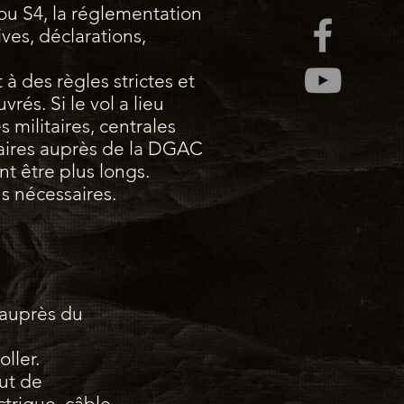
 ou S4, la réglementation
ves, déclarations,
à des règles strictes et
rés. Si le vol a lieu
militaires, centrales
taires auprès de la DGAC
nt être plus longs.
s nécessaires.
n auprès du
ller.
but de
ectrique, câble