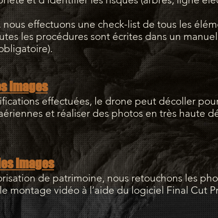
nous effectuons une check-list de tous les élé
outes les procédures sont écrites dans un manuel 
bligatoire).
es images
ifications effectuées, le drone peut décoller p
aériennes et réaliser des photos en très haute dé
 des images
isation de patrimoine, nous retouchons les photo
e montage vidéo à l’aide du logiciel Final Cut P