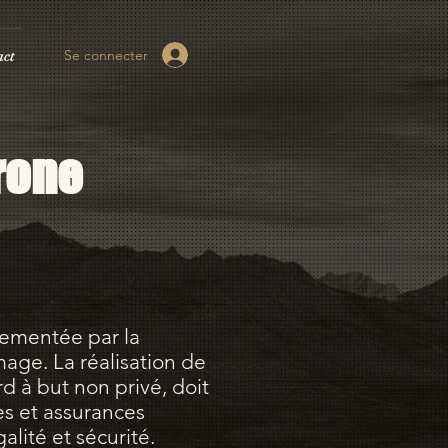
Se connecter
act
rone
lementée par la
image. La réalisation de
d à but non privé, doit
mes et assurances
lité et sécurité.