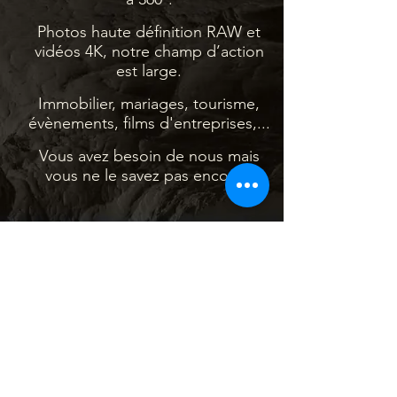
Photos haute définition RAW et
vidéos 4K, notre champ d’action
est large.
Immobilier, mariages, tourisme,
évènements, films d'entreprises,...
Vous avez besoin de nous mais
vous ne le savez pas encore !