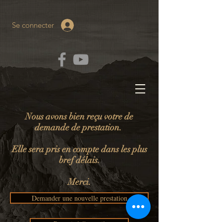
Se connecter
Nous avons bien reçu votre de
demande de prestation.
Elle sera pris en compte dans les plus
bref délais.
Merci.
Demander une nouvelle prestation